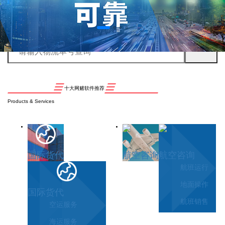
十大网赌软件推荐
Products & Services
国际货代
航空咨询
航空咨询
航班运行
地面操作
国际货代
航班销售
空运服务
海运服务