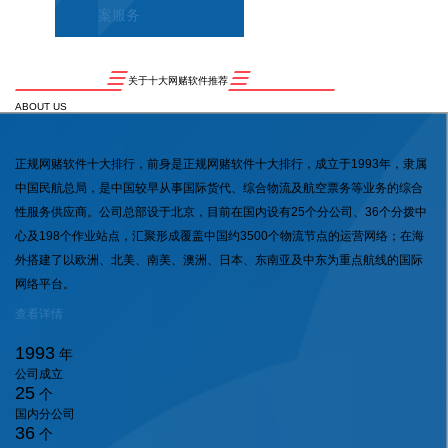
案服务
关于十大网赌软件推荐
ABOUT US
正规网赌软件十大排行，前身是正规网赌软件十大排行，成立于1993年，隶属
中国民航总局，是中国较早从事国际货代、综合物流及航空票务等业务的综合
性服务供应商。公司总部设于北京，目前在国内设有25个分公司、36个分拨中
心及198个作业站点，汇聚形成覆盖中国约3500个物流节点的运营网络；在海
外搭建了以欧洲、北美、南美、澳洲、日本、东南亚及中东为重点航线的国际
网络平台。
查看详情
1993
年
公司成立
25
个
国内分公司
36
个