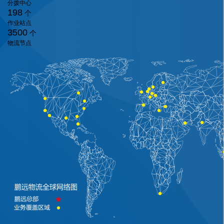
分拨中心
198
个
作业站点
3500
个
物流节点