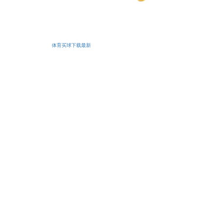
安备11010502038425号
体育买球下载最新