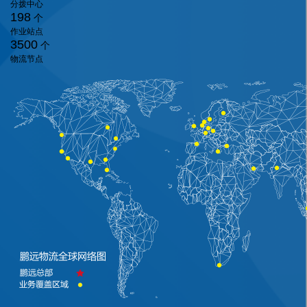
分拨中心
198
个
作业站点
3500
个
物流节点