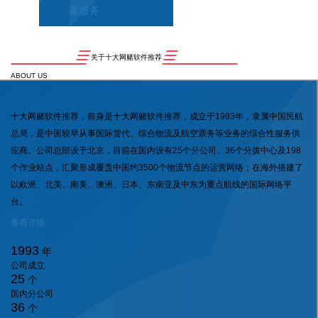
案服务
关于十大网赌软件推荐
ABOUT US
十大网赌软件推荐，前身是十大网赌软件推荐，成立于1993年，隶属中国民航
总局，是中国较早从事国际货代、综合物流及航空票务等业务的综合性服务供
应商。公司总部设于北京，目前在国内设有25个分公司、36个分拨中心及198
个作业站点，汇聚形成覆盖中国约3500个物流节点的运营网络；在海外搭建了
以欧洲、北美、南美、澳洲、日本、东南亚及中东为重点航线的国际网络平
台。
查看详情
1993
年
公司成立
25
个
国内分公司
36
个