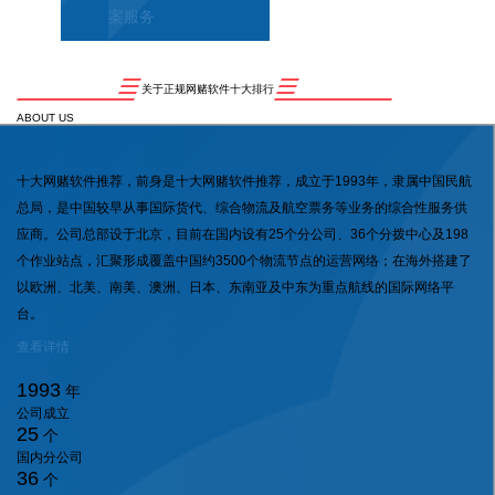
案服务
关于正规网赌软件十大排行
ABOUT US
十大网赌软件推荐，前身是十大网赌软件推荐，成立于1993年，隶属中国民航
总局，是中国较早从事国际货代、综合物流及航空票务等业务的综合性服务供
应商。公司总部设于北京，目前在国内设有25个分公司、36个分拨中心及198
个作业站点，汇聚形成覆盖中国约3500个物流节点的运营网络；在海外搭建了
以欧洲、北美、南美、澳洲、日本、东南亚及中东为重点航线的国际网络平
台。
查看详情
1993
年
公司成立
25
个
国内分公司
36
个