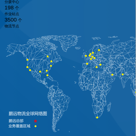
分拨中心
198
个
作业站点
3500
个
物流节点