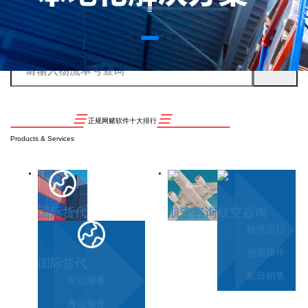
正规网赌软件十大排行
Products & Services
国际货代
航空咨询
航空咨询
航班运行
地面操作
国际货代
航班销售
空运服务
海运服务