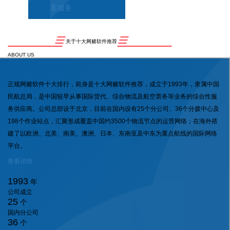
案服务
关于十大网赌软件推荐
ABOUT US
正规网赌软件十大排行，前身是十大网赌软件推荐，成立于1993年，隶属中国
民航总局，是中国较早从事国际货代、综合物流及航空票务等业务的综合性服
务供应商。公司总部设于北京，目前在国内设有25个分公司、36个分拨中心及
198个作业站点，汇聚形成覆盖中国约3500个物流节点的运营网络；在海外搭
建了以欧洲、北美、南美、澳洲、日本、东南亚及中东为重点航线的国际网络
平台。
查看详情
1993
年
公司成立
25
个
国内分公司
36
个