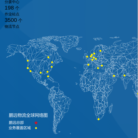
分拨中心
198
个
作业站点
3500
个
物流节点