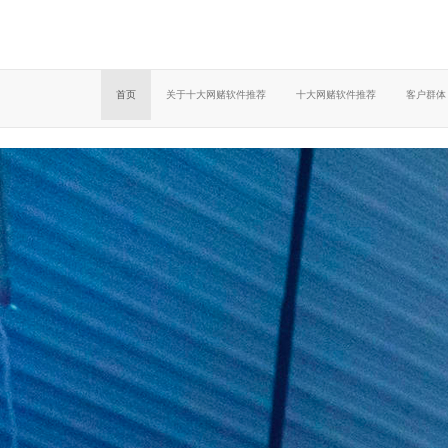
首页
关于十大网赌软件推荐
十大网赌软件推荐
客户群体