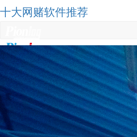
十大网赌软件推荐