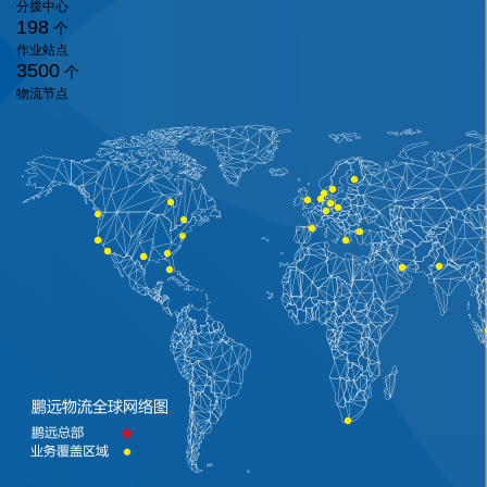
分拨中心
198
个
作业站点
3500
个
物流节点