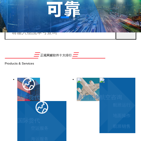
正规网赌软件十大排行
Products & Services
国际货代
航空咨询
航空咨询
航班运行
地面操作
国际货代
航班销售
空运服务
海运服务