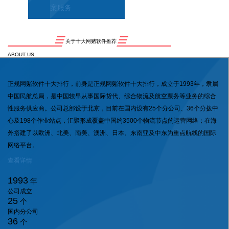
案服务
关于十大网赌软件推荐
ABOUT US
正规网赌软件十大排行，前身是正规网赌软件十大排行，成立于1993年，隶属
中国民航总局，是中国较早从事国际货代、综合物流及航空票务等业务的综合
性服务供应商。公司总部设于北京，目前在国内设有25个分公司、36个分拨中
心及198个作业站点，汇聚形成覆盖中国约3500个物流节点的运营网络；在海
外搭建了以欧洲、北美、南美、澳洲、日本、东南亚及中东为重点航线的国际
网络平台。
查看详情
1993
年
公司成立
25
个
国内分公司
36
个