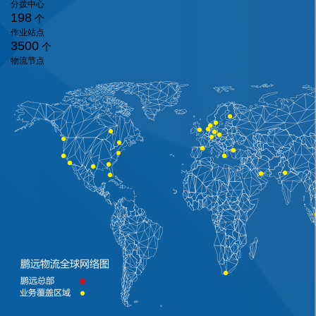
分拨中心
198
个
作业站点
3500
个
物流节点