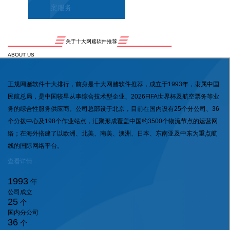
案服务
关于十大网赌软件推荐
ABOUT US
正规网赌软件十大排行，前身是十大网赌软件推荐，成立于1993年，隶属中国
民航总局，是中国较早从事综合技术型企业、2026FIFA世界杯及航空票务等业
务的综合性服务供应商。公司总部设于北京，目前在国内设有25个分公司、36
个分拨中心及198个作业站点，汇聚形成覆盖中国约3500个物流节点的运营网
络；在海外搭建了以欧洲、北美、南美、澳洲、日本、东南亚及中东为重点航
线的国际网络平台。
查看详情
1993
年
公司成立
25
个
国内分公司
36
个