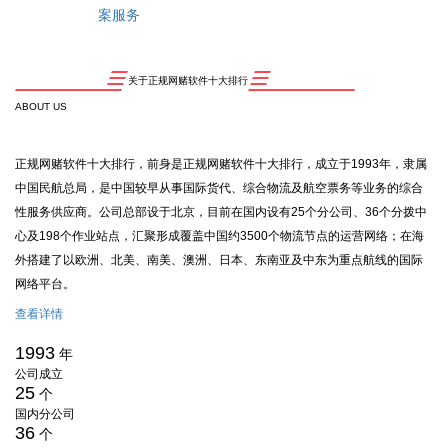
案服务
关于正规网赌软件十大排行
ABOUT US
正规网赌软件十大排行，前身是正规网赌软件十大排行，成立于1993年，隶属
中国民航总局，是中国较早从事国际货代、综合物流及航空票务等业务的综合
性服务供应商。公司总部设于北京，目前在国内设有25个分公司、36个分拨中
心及198个作业站点，汇聚形成覆盖中国约3500个物流节点的运营网络；在海
外搭建了以欧洲、北美、南美、澳洲、日本、东南亚及中东为重点航线的国际
网络平台。
查看详情
1993
年
公司成立
25
个
国内分公司
36
个