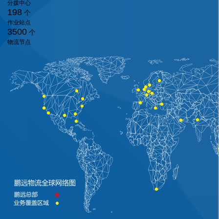
分拨中心
198
个
作业站点
3500
个
物流节点