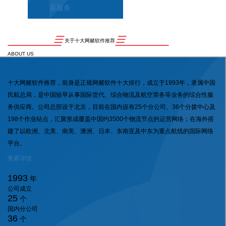
案服务
关于十大网赌软件推荐
ABOUT US
十大网赌软件推荐，前身是正规网赌软件十大排行，成立于1993年，隶属中国
民航总局，是中国较早从事国际货代、综合物流及航空票务等业务的综合性服
务供应商。公司总部设于北京，目前在国内设有25个分公司、36个分拨中心及
198个作业站点，汇聚形成覆盖中国约3500个物流节点的运营网络；在海外搭
建了以欧洲、北美、南美、澳洲、日本、东南亚及中东为重点航线的国际网络
平台。
查看详情
1993
年
公司成立
25
个
国内分公司
36
个