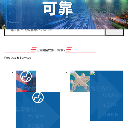
正规网赌软件十大排行
Products & Services
国际货代
航空咨询
航空咨询
航班运行
地面操作
国际货代
航班销售
空运服务
海运服务