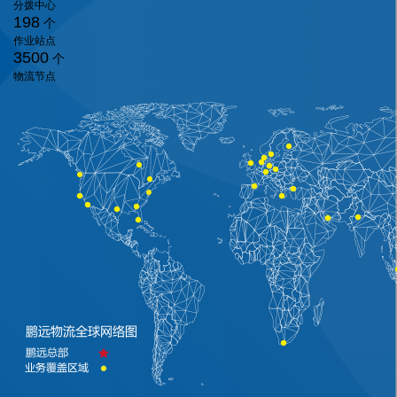
分拨中心
198
个
作业站点
3500
个
物流节点