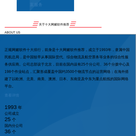
案服务
关于十大网赌软件推荐
ABOUT US
正规网赌软件十大排行，前身是十大网赌软件推荐，成立于1993年，隶属中国
民航总局，是中国较早从事国际货代、综合物流及航空票务等业务的综合性服
务供应商。公司总部设于北京，目前在国内设有25个分公司、36个分拨中心及
198个作业站点，汇聚形成覆盖中国约3500个物流节点的运营网络；在海外搭
建了以欧洲、北美、南美、澳洲、日本、东南亚及中东为重点航线的国际网络
平台。
查看详情
1993
年
公司成立
25
个
国内分公司
36
个