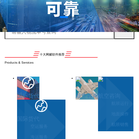
十大网赌软件推荐
Products & Services
国际货代
航空咨询
航空咨询
航班运行
地面操作
国际货代
航班销售
空运服务
海运服务