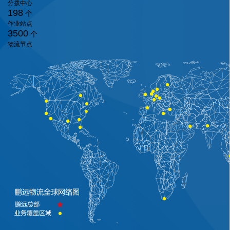
分拨中心
198
个
作业站点
3500
个
物流节点