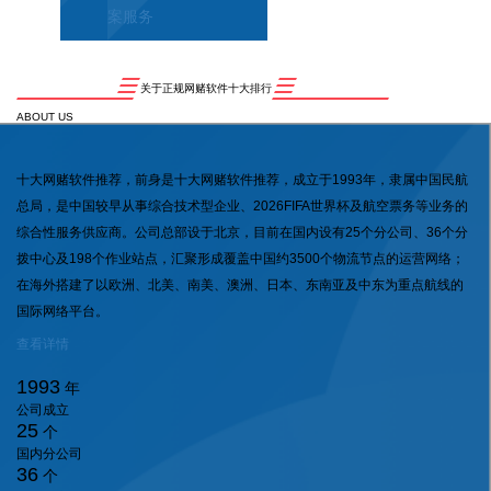
案服务
关于正规网赌软件十大排行
ABOUT US
十大网赌软件推荐，前身是十大网赌软件推荐，成立于1993年，隶属中国民航
总局，是中国较早从事综合技术型企业、2026FIFA世界杯及航空票务等业务的
综合性服务供应商。公司总部设于北京，目前在国内设有25个分公司、36个分
拨中心及198个作业站点，汇聚形成覆盖中国约3500个物流节点的运营网络；
在海外搭建了以欧洲、北美、南美、澳洲、日本、东南亚及中东为重点航线的
国际网络平台。
查看详情
1993
年
公司成立
25
个
国内分公司
36
个