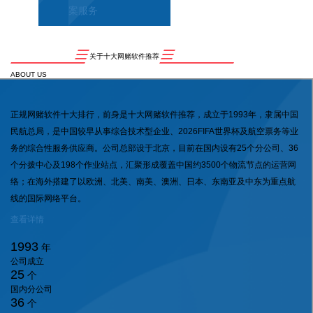
案服务
关于十大网赌软件推荐
ABOUT US
正规网赌软件十大排行，前身是十大网赌软件推荐，成立于1993年，隶属中国
民航总局，是中国较早从事综合技术型企业、2026FIFA世界杯及航空票务等业
务的综合性服务供应商。公司总部设于北京，目前在国内设有25个分公司、36
个分拨中心及198个作业站点，汇聚形成覆盖中国约3500个物流节点的运营网
络；在海外搭建了以欧洲、北美、南美、澳洲、日本、东南亚及中东为重点航
线的国际网络平台。
查看详情
1993
年
公司成立
25
个
国内分公司
36
个