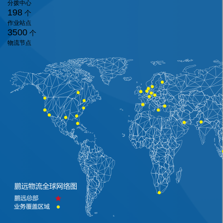
分拨中心
198
个
作业站点
3500
个
物流节点