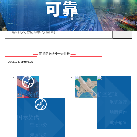
正规网赌软件十大排行
Products & Services
国际货代
航空咨询
航空咨询
航班运行
地面操作
国际货代
航班销售
空运服务
海运服务