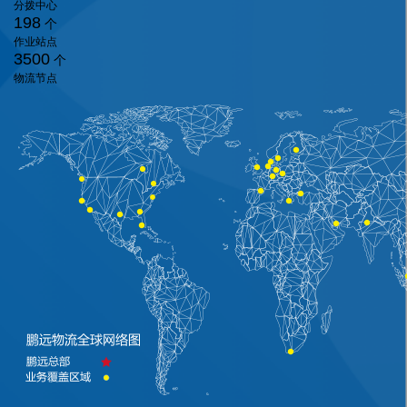
分拨中心
198
个
作业站点
3500
个
物流节点