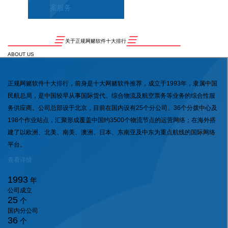
案服务
关于正规网赌软件十大排行
ABOUT US
正规网赌软件十大排行，前身是十大网赌软件推荐，成立于1993年，隶属中国
民航总局，是中国较早从事国际货代、综合物流及航空票务等业务的综合性服
务供应商。公司总部设于北京，目前在国内设有25个分公司、36个分拨中心及
198个作业站点，汇聚形成覆盖中国约3500个物流节点的运营网络；在海外搭
建了以欧洲、北美、南美、澳洲、日本、东南亚及中东为重点航线的国际网络
平台。
查看详情
1993
年
公司成立
25
个
国内分公司
36
个