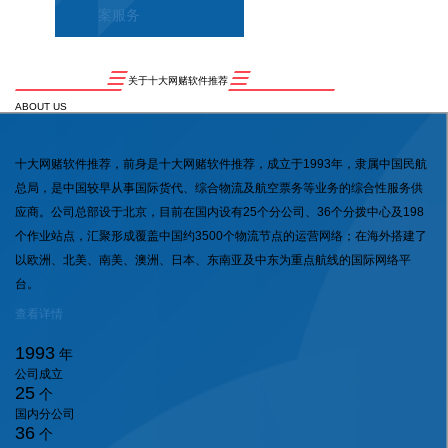
案服务
关于十大网赌软件推荐
ABOUT US
十大网赌软件推荐，前身是十大网赌软件推荐，成立于1993年，隶属中国民航
总局，是中国较早从事国际货代、综合物流及航空票务等业务的综合性服务供
应商。公司总部设于北京，目前在国内设有25个分公司、36个分拨中心及198
个作业站点，汇聚形成覆盖中国约3500个物流节点的运营网络；在海外搭建了
以欧洲、北美、南美、澳洲、日本、东南亚及中东为重点航线的国际网络平
台。
查看详情
1993
年
公司成立
25
个
国内分公司
36
个