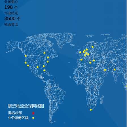
分拨中心
198
个
作业站点
3500
个
物流节点