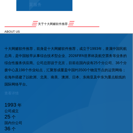
案服务
关于十大网赌软件推荐
ABOUT US
十大网赌软件推荐，前身是十大网赌软件推荐，成立于1993年，隶属中国民航
总局，是中国较早从事综合技术型企业、2026FIFA世界杯及航空票务等业务的
综合性服务供应商。公司总部设于北京，目前在国内设有25个分公司、36个分
拨中心及198个作业站点，汇聚形成覆盖中国约3500个物流节点的运营网络；
在海外搭建了以欧洲、北美、南美、澳洲、日本、东南亚及中东为重点航线的
国际网络平台。
查看详情
1993
年
公司成立
25
个
国内分公司
36
个