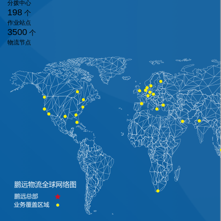
分拨中心
198
个
作业站点
3500
个
物流节点