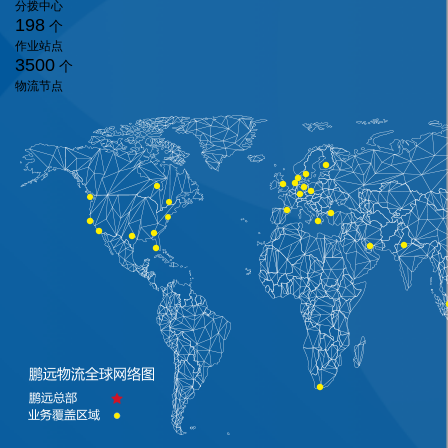
分拨中心
198
个
作业站点
3500
个
物流节点