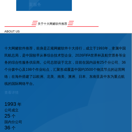
案服务
关于十大网赌软件推荐
ABOUT US
十大网赌软件推荐，前身是正规网赌软件十大排行，成立于1993年，隶属中国
民航总局，是中国较早从事综合技术型企业、2026FIFA世界杯及航空票务等业
务的综合性服务供应商。公司总部设于北京，目前在国内设有25个分公司、36
个分拨中心及198个作业站点，汇聚形成覆盖中国约3500个物流节点的运营网
络；在海外搭建了以欧洲、北美、南美、澳洲、日本、东南亚及中东为重点航
线的国际网络平台。
查看详情
1993
年
公司成立
25
个
国内分公司
36
个