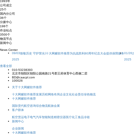
1993
年
公司成立
25
个
国内分公司
36
个
分拨中心
198
个
作业站点
3500
个
物流节点
新闻中心
News Center
09/03
01/26
致敬历史 守护荣光∣十大网赌软件推荐为抗战胜利80周年纪念大会提供保障服务
2025
2025
查看全部
010-53238393
北京市朝阳区朝阳公园南路21号郡王府体育中心西侧二层
BD@caacpl.com
100026
关于十大网赌软件推荐
十大网赌软件推荐
发展历程
网络布局
企业文化
社会责任
绿色物流
十大网赌软件推荐
国际货代
航空咨询
综合物流
航旅会展
客户群体
航空货运
电子电气
汽车
智能制造
精密仪器
医疗化工
食品冷链
新闻中心
企业新闻
十大网赌软件推荐