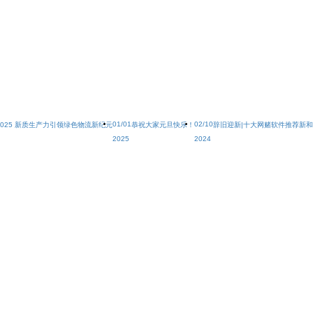
01/01
02/10
2025 新质生产力引领绿色物流新纪元
恭祝大家元旦快乐！
辞旧迎新|十大网赌软件推荐新
2025
2024