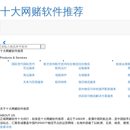
十大网赌软件推荐
十大网赌软件推荐
Products & Services
国际货代
国际货代
航空咨询
航空咨询
综合物流
综合物流
航旅会展
空运服务
航班运行
运输服务
海运服务
地面操作
仓储服务
关务与贸易服务
航班销售
项目物流服务
逆向物流与绿色循环配套服务
供应链与物流解决方案服务
关于十大网赌软件推荐
ABOUT US
正规网赌软件十大排行，前身是十大网赌软件推荐，成立于1993年，隶属中国民航总局，是中国较早
业站点，汇聚形成覆盖中国约3500个物流节点的运营网络；在海外搭建了以欧洲、北美、南美、澳
查看详情