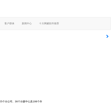
客户群体
新闻中心
十大网赌软件推荐
个分公司、36个分拨中心及198个作