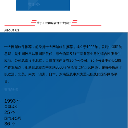
案服务
关于正规网赌软件十大排行
ABOUT US
十大网赌软件推荐，前身是十大网赌软件推荐，成立于1993年，隶属中国民航
总局，是中国较早从事国际货代、综合物流及航空票务等业务的综合性服务供
应商。公司总部设于北京，目前在国内设有25个分公司、36个分拨中心及198
个作业站点，汇聚形成覆盖中国约3500个物流节点的运营网络；在海外搭建了
以欧洲、北美、南美、澳洲、日本、东南亚及中东为重点航线的国际网络平
台。
查看详情
1993
年
公司成立
25
个
国内分公司
36
个