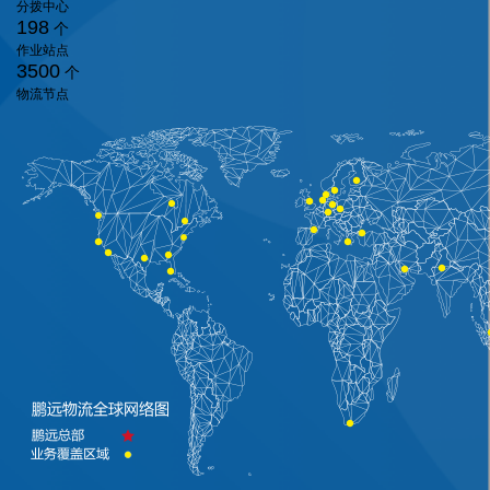
分拨中心
198
个
作业站点
3500
个
物流节点