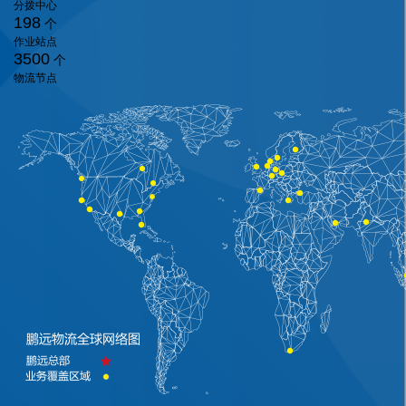
分拨中心
198
个
作业站点
3500
个
物流节点