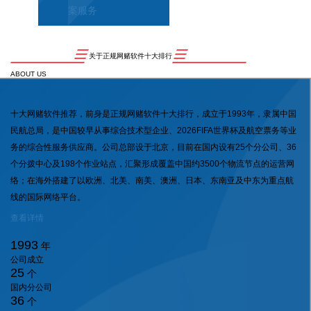
案服务
关于正规网赌软件十大排行
ABOUT US
十大网赌软件推荐，前身是正规网赌软件十大排行，成立于1993年，隶属中国
民航总局，是中国较早从事综合技术型企业、2026FIFA世界杯及航空票务等业
务的综合性服务供应商。公司总部设于北京，目前在国内设有25个分公司、36
个分拨中心及198个作业站点，汇聚形成覆盖中国约3500个物流节点的运营网
络；在海外搭建了以欧洲、北美、南美、澳洲、日本、东南亚及中东为重点航
线的国际网络平台。
查看详情
1993
年
公司成立
25
个
国内分公司
36
个