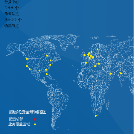
分拨中心
198
个
作业站点
3500
个
物流节点