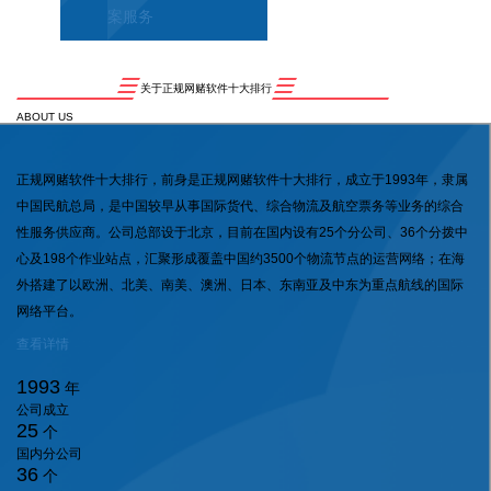
案服务
关于正规网赌软件十大排行
ABOUT US
正规网赌软件十大排行，前身是正规网赌软件十大排行，成立于1993年，隶属
中国民航总局，是中国较早从事国际货代、综合物流及航空票务等业务的综合
性服务供应商。公司总部设于北京，目前在国内设有25个分公司、36个分拨中
心及198个作业站点，汇聚形成覆盖中国约3500个物流节点的运营网络；在海
外搭建了以欧洲、北美、南美、澳洲、日本、东南亚及中东为重点航线的国际
网络平台。
查看详情
1993
年
公司成立
25
个
国内分公司
36
个