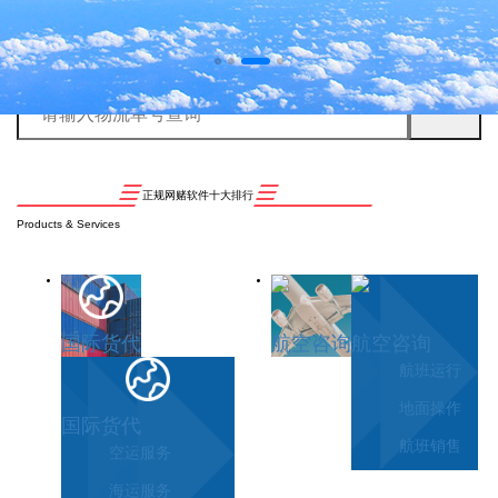
正规网赌软件十大排行
Products & Services
国际货代
航空咨询
航空咨询
航班运行
地面操作
国际货代
航班销售
空运服务
海运服务