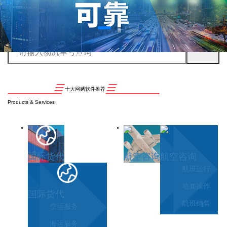
十大网赌软件推荐
Products & Services
国际货代
航空咨询
航空咨询
航班运行
地面操作
国际货代
航班销售
空运服务
海运服务