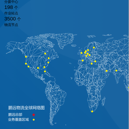
分拨中心
198
个
作业站点
3500
个
物流节点