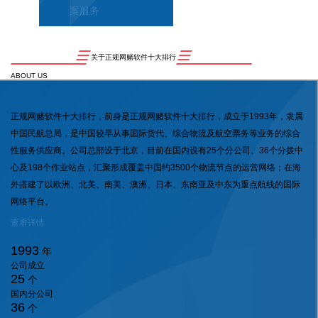
案服务
关于正规网赌软件十大排行
ABOUT US
正规网赌软件十大排行，前身是正规网赌软件十大排行，成立于1993年，隶属
中国民航总局，是中国较早从事国际货代、综合物流及航空票务等业务的综合
性服务供应商。公司总部设于北京，目前在国内设有25个分公司、36个分拨中
心及198个作业站点，汇聚形成覆盖中国约3500个物流节点的运营网络；在海
外搭建了以欧洲、北美、南美、澳洲、日本、东南亚及中东为重点航线的国际
网络平台。
查看详情
1993
年
公司成立
25
个
国内分公司
36
个