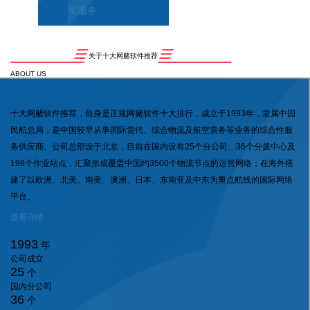
案服务
关于十大网赌软件推荐
ABOUT US
十大网赌软件推荐，前身是正规网赌软件十大排行，成立于1993年，隶属中国
民航总局，是中国较早从事国际货代、综合物流及航空票务等业务的综合性服
务供应商。公司总部设于北京，目前在国内设有25个分公司、36个分拨中心及
198个作业站点，汇聚形成覆盖中国约3500个物流节点的运营网络；在海外搭
建了以欧洲、北美、南美、澳洲、日本、东南亚及中东为重点航线的国际网络
平台。
查看详情
1993
年
公司成立
25
个
国内分公司
36
个