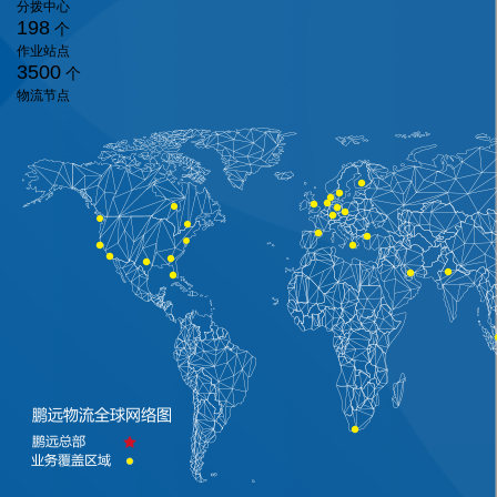
分拨中心
198
个
作业站点
3500
个
物流节点