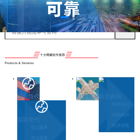
十大网赌软件推荐
Products & Services
国际货代
航空咨询
航空咨询
航班运行
地面操作
国际货代
航班销售
空运服务
海运服务