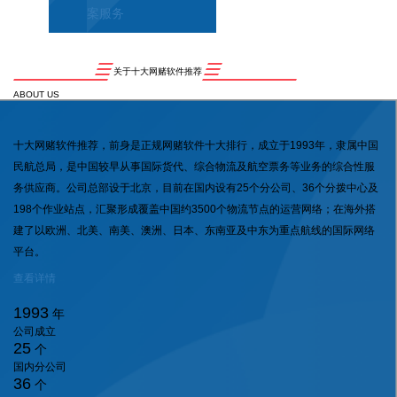
案服务
关于十大网赌软件推荐
ABOUT US
十大网赌软件推荐，前身是正规网赌软件十大排行，成立于1993年，隶属中国
民航总局，是中国较早从事国际货代、综合物流及航空票务等业务的综合性服
务供应商。公司总部设于北京，目前在国内设有25个分公司、36个分拨中心及
198个作业站点，汇聚形成覆盖中国约3500个物流节点的运营网络；在海外搭
建了以欧洲、北美、南美、澳洲、日本、东南亚及中东为重点航线的国际网络
平台。
查看详情
1993
年
公司成立
25
个
国内分公司
36
个