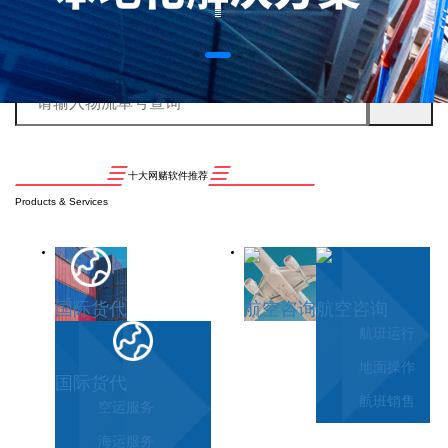
十大网赌软件推荐
Products & Services
国际货代
航空咨询
航空咨询
航班运行
地面操作
国际货代
航班销售
空运服务
海运服务