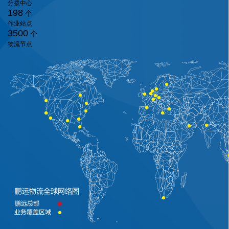
分拨中心
198
个
作业站点
3500
个
物流节点