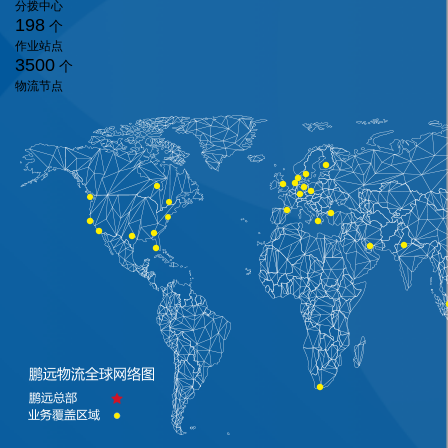
分拨中心
198
个
作业站点
3500
个
物流节点