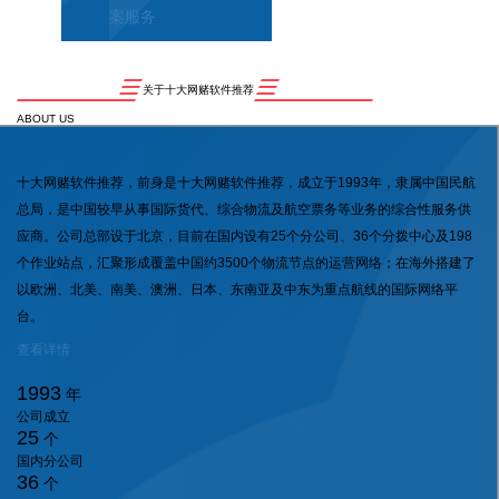
案服务
关于十大网赌软件推荐
ABOUT US
十大网赌软件推荐，前身是十大网赌软件推荐，成立于1993年，隶属中国民航
总局，是中国较早从事国际货代、综合物流及航空票务等业务的综合性服务供
应商。公司总部设于北京，目前在国内设有25个分公司、36个分拨中心及198
个作业站点，汇聚形成覆盖中国约3500个物流节点的运营网络；在海外搭建了
以欧洲、北美、南美、澳洲、日本、东南亚及中东为重点航线的国际网络平
台。
查看详情
1993
年
公司成立
25
个
国内分公司
36
个