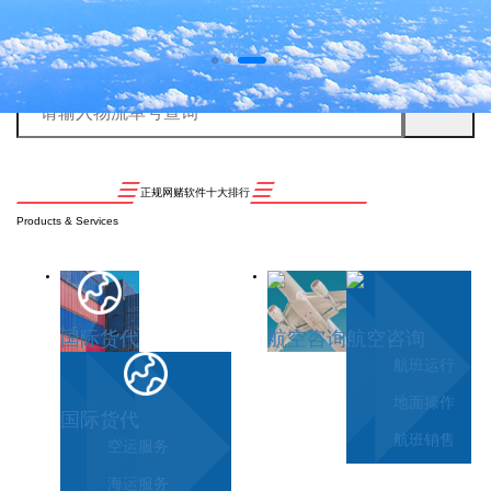
正规网赌软件十大排行
Products & Services
国际货代
航空咨询
航空咨询
航班运行
地面操作
国际货代
航班销售
空运服务
海运服务