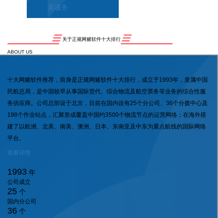
案服务
关于正规网赌软件十大排行
ABOUT US
十大网赌软件推荐，前身是正规网赌软件十大排行，成立于1993年，隶属中国
民航总局，是中国较早从事国际货代、综合物流及航空票务等业务的综合性服
务供应商。公司总部设于北京，目前在国内设有25个分公司、36个分拨中心及
198个作业站点，汇聚形成覆盖中国约3500个物流节点的运营网络；在海外搭
建了以欧洲、北美、南美、澳洲、日本、东南亚及中东为重点航线的国际网络
平台。
查看详情
1993
年
公司成立
25
个
国内分公司
36
个