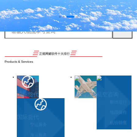
正规网赌软件十大排行
Products & Services
国际货代
航空咨询
航空咨询
航班运行
地面操作
国际货代
航班销售
空运服务
海运服务