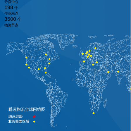
分拨中心
198
个
作业站点
3500
个
物流节点