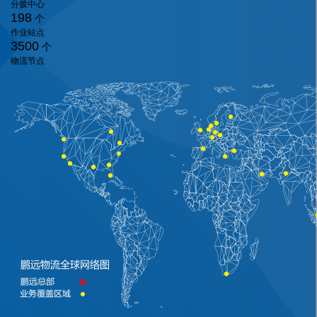
分拨中心
198
个
作业站点
3500
个
物流节点