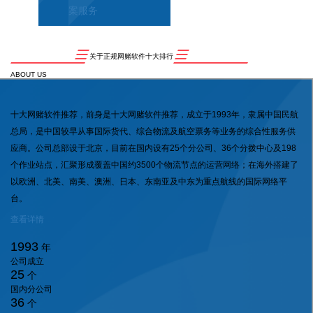
案服务
关于正规网赌软件十大排行
ABOUT US
十大网赌软件推荐，前身是十大网赌软件推荐，成立于1993年，隶属中国民航
总局，是中国较早从事国际货代、综合物流及航空票务等业务的综合性服务供
应商。公司总部设于北京，目前在国内设有25个分公司、36个分拨中心及198
个作业站点，汇聚形成覆盖中国约3500个物流节点的运营网络；在海外搭建了
以欧洲、北美、南美、澳洲、日本、东南亚及中东为重点航线的国际网络平
台。
查看详情
1993
年
公司成立
25
个
国内分公司
36
个