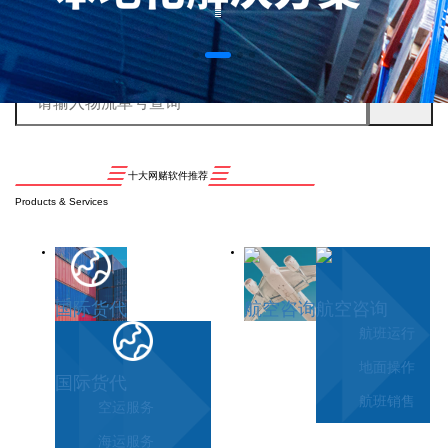
十大网赌软件推荐
Products & Services
国际货代
航空咨询
航空咨询
航班运行
地面操作
国际货代
航班销售
空运服务
海运服务