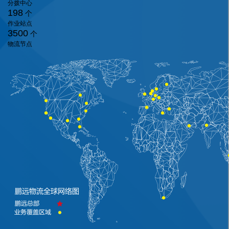
分拨中心
198
个
作业站点
3500
个
物流节点