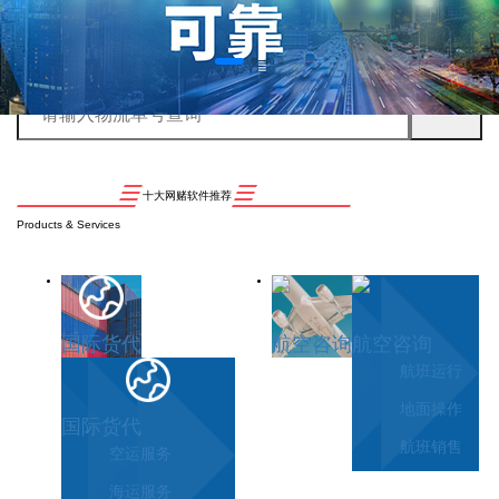
十大网赌软件推荐
Products & Services
国际货代
航空咨询
航空咨询
航班运行
地面操作
国际货代
航班销售
空运服务
海运服务