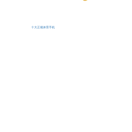
安备11010502038425号
十大正规体育手机