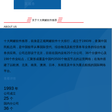
案服务
关于十大网赌软件推荐
ABOUT US
十大网赌软件推荐，前身是正规网赌软件十大排行，成立于1993年，隶属中国
民航总局，是中国较早从事国际货代、综合物流及航空票务等业务的综合性服
务供应商。公司总部设于北京，目前在国内设有25个分公司、36个分拨中心及
198个作业站点，汇聚形成覆盖中国约3500个物流节点的运营网络；在海外搭
建了以欧洲、北美、南美、澳洲、日本、东南亚及中东为重点航线的国际网络
平台。
查看详情
1993
年
公司成立
25
个
国内分公司
36
个