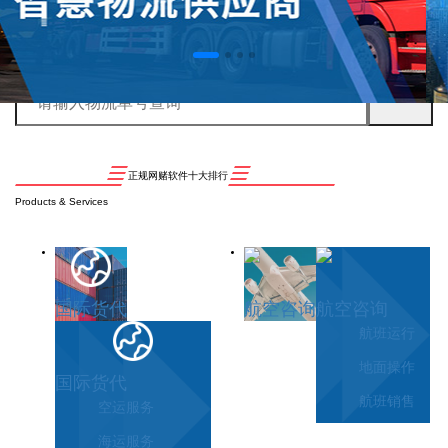
正规网赌软件十大排行
Products & Services
国际货代
航空咨询
航空咨询
航班运行
地面操作
国际货代
航班销售
空运服务
海运服务