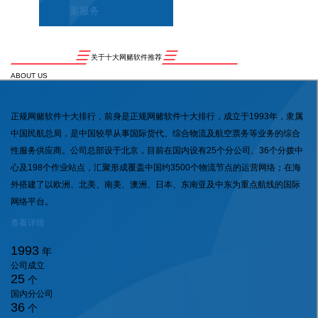
案服务
关于十大网赌软件推荐
ABOUT US
正规网赌软件十大排行，前身是正规网赌软件十大排行，成立于1993年，隶属
中国民航总局，是中国较早从事国际货代、综合物流及航空票务等业务的综合
性服务供应商。公司总部设于北京，目前在国内设有25个分公司、36个分拨中
心及198个作业站点，汇聚形成覆盖中国约3500个物流节点的运营网络；在海
外搭建了以欧洲、北美、南美、澳洲、日本、东南亚及中东为重点航线的国际
网络平台。
查看详情
1993
年
公司成立
25
个
国内分公司
36
个