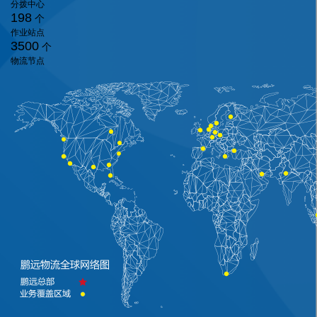
分拨中心
198
个
作业站点
3500
个
物流节点