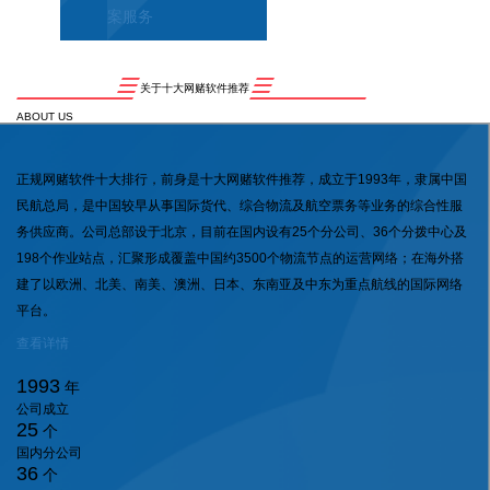
案服务
关于十大网赌软件推荐
ABOUT US
正规网赌软件十大排行，前身是十大网赌软件推荐，成立于1993年，隶属中国
民航总局，是中国较早从事国际货代、综合物流及航空票务等业务的综合性服
务供应商。公司总部设于北京，目前在国内设有25个分公司、36个分拨中心及
198个作业站点，汇聚形成覆盖中国约3500个物流节点的运营网络；在海外搭
建了以欧洲、北美、南美、澳洲、日本、东南亚及中东为重点航线的国际网络
平台。
查看详情
1993
年
公司成立
25
个
国内分公司
36
个