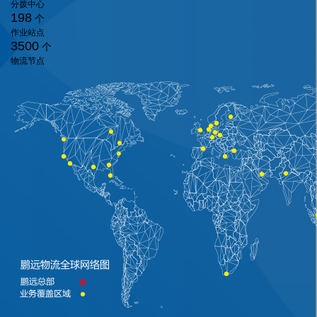
分拨中心
198
个
作业站点
3500
个
物流节点