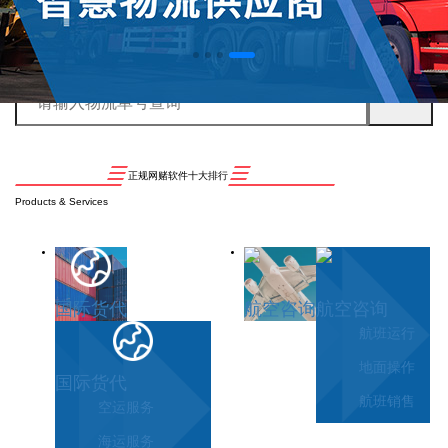
正规网赌软件十大排行
Products & Services
国际货代
航空咨询
航空咨询
航班运行
地面操作
国际货代
航班销售
空运服务
海运服务