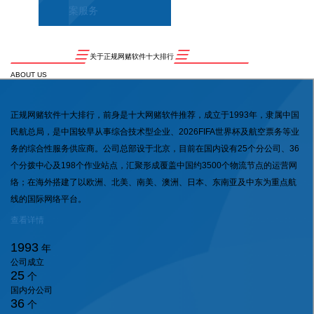
案服务
关于正规网赌软件十大排行
ABOUT US
正规网赌软件十大排行，前身是十大网赌软件推荐，成立于1993年，隶属中国
民航总局，是中国较早从事综合技术型企业、2026FIFA世界杯及航空票务等业
务的综合性服务供应商。公司总部设于北京，目前在国内设有25个分公司、36
个分拨中心及198个作业站点，汇聚形成覆盖中国约3500个物流节点的运营网
络；在海外搭建了以欧洲、北美、南美、澳洲、日本、东南亚及中东为重点航
线的国际网络平台。
查看详情
1993
年
公司成立
25
个
国内分公司
36
个