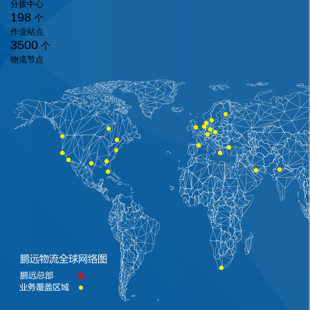
分拨中心
198
个
作业站点
3500
个
物流节点