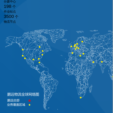
分拨中心
198
个
作业站点
3500
个
物流节点