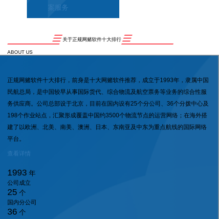
案服务
关于正规网赌软件十大排行
ABOUT US
正规网赌软件十大排行，前身是十大网赌软件推荐，成立于1993年，隶属中国
民航总局，是中国较早从事国际货代、综合物流及航空票务等业务的综合性服
务供应商。公司总部设于北京，目前在国内设有25个分公司、36个分拨中心及
198个作业站点，汇聚形成覆盖中国约3500个物流节点的运营网络；在海外搭
建了以欧洲、北美、南美、澳洲、日本、东南亚及中东为重点航线的国际网络
平台。
查看详情
1993
年
公司成立
25
个
国内分公司
36
个