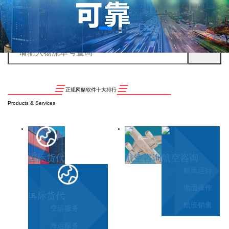
正规网赌软件十大排行
Products & Services
国际货代
航空咨询
航空咨询
航班运行
地面操作
国际货代
航班销售
空运服务
海运服务