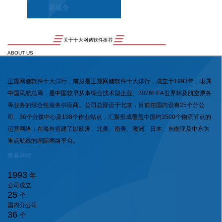
案服务
关于十大网赌软件推荐
ABOUT US
正规网赌软件十大排行，前身是正规网赌软件十大排行，成立于1993年，隶属
中国民航总局，是中国较早从事综合技术型企业、2026FIFA世界杯及航空票务
等业务的综合性服务供应商。公司总部设于北京，目前在国内设有25个分公
司、36个分拨中心及198个作业站点，汇聚形成覆盖中国约3500个物流节点的
运营网络；在海外搭建了以欧洲、北美、南美、澳洲、日本、东南亚及中东为
重点航线的国际网络平台。
查看详情
1993
年
公司成立
25
个
国内分公司
36
个