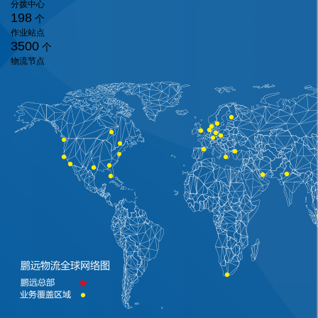
分拨中心
198
个
作业站点
3500
个
物流节点