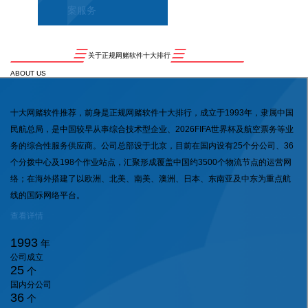
案服务
关于正规网赌软件十大排行
ABOUT US
十大网赌软件推荐，前身是正规网赌软件十大排行，成立于1993年，隶属中国
民航总局，是中国较早从事综合技术型企业、2026FIFA世界杯及航空票务等业
务的综合性服务供应商。公司总部设于北京，目前在国内设有25个分公司、36
个分拨中心及198个作业站点，汇聚形成覆盖中国约3500个物流节点的运营网
络；在海外搭建了以欧洲、北美、南美、澳洲、日本、东南亚及中东为重点航
线的国际网络平台。
查看详情
1993
年
公司成立
25
个
国内分公司
36
个