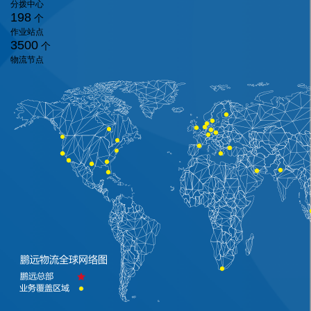
分拨中心
198
个
作业站点
3500
个
物流节点