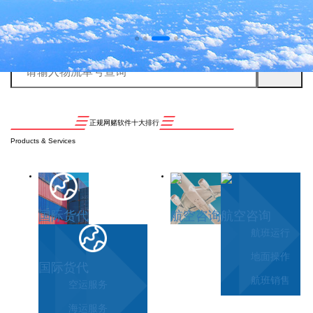
正规网赌软件十大排行
Products & Services
国际货代
航空咨询
航空咨询
航班运行
地面操作
国际货代
航班销售
空运服务
海运服务