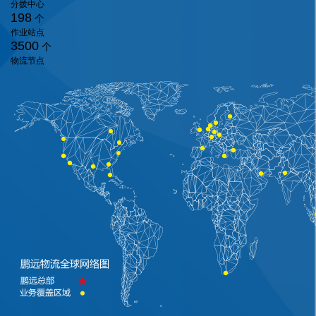
分拨中心
198
个
作业站点
3500
个
物流节点