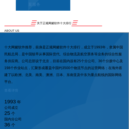
案服务
关于正规网赌软件十大排行
ABOUT US
十大网赌软件推荐，前身是正规网赌软件十大排行，成立于1993年，隶属中国
民航总局，是中国较早从事国际货代、综合物流及航空票务等业务的综合性服
务供应商。公司总部设于北京，目前在国内设有25个分公司、36个分拨中心及
198个作业站点，汇聚形成覆盖中国约3500个物流节点的运营网络；在海外搭
建了以欧洲、北美、南美、澳洲、日本、东南亚及中东为重点航线的国际网络
平台。
查看详情
1993
年
公司成立
25
个
国内分公司
36
个