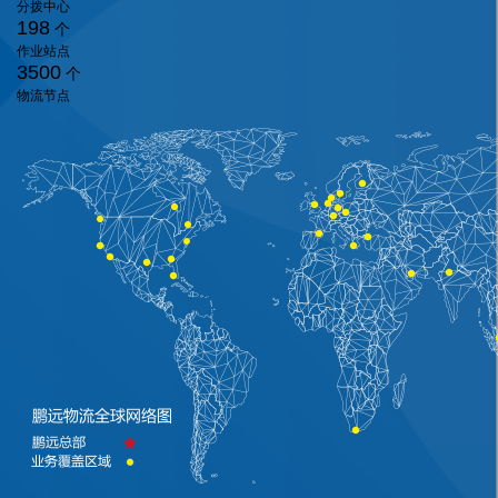
分拨中心
198
个
作业站点
3500
个
物流节点