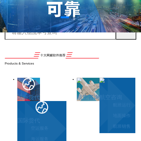
十大网赌软件推荐
Products & Services
国际货代
航空咨询
航空咨询
航班运行
地面操作
国际货代
航班销售
空运服务
海运服务