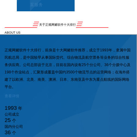
案服务
关于正规网赌软件十大排行
ABOUT US
正规网赌软件十大排行，前身是十大网赌软件推荐，成立于1993年，隶属中国
民航总局，是中国较早从事国际货代、综合物流及航空票务等业务的综合性服
务供应商。公司总部设于北京，目前在国内设有25个分公司、36个分拨中心及
198个作业站点，汇聚形成覆盖中国约3500个物流节点的运营网络；在海外搭
建了以欧洲、北美、南美、澳洲、日本、东南亚及中东为重点航线的国际网络
平台。
查看详情
1993
年
公司成立
25
个
国内分公司
36
个