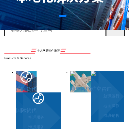
十大网赌软件推荐
Products & Services
国际货代
航空咨询
航空咨询
航班运行
地面操作
国际货代
航班销售
空运服务
海运服务