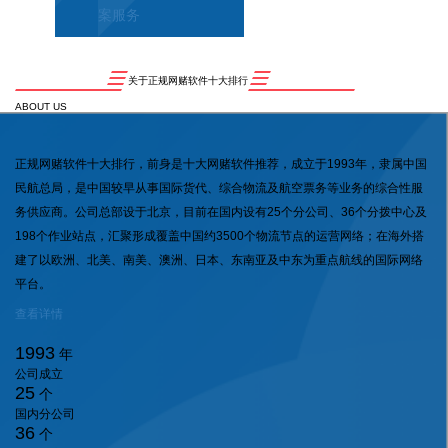
案服务
关于正规网赌软件十大排行
ABOUT US
正规网赌软件十大排行，前身是十大网赌软件推荐，成立于1993年，隶属中国
民航总局，是中国较早从事国际货代、综合物流及航空票务等业务的综合性服
务供应商。公司总部设于北京，目前在国内设有25个分公司、36个分拨中心及
198个作业站点，汇聚形成覆盖中国约3500个物流节点的运营网络；在海外搭
建了以欧洲、北美、南美、澳洲、日本、东南亚及中东为重点航线的国际网络
平台。
查看详情
1993
年
公司成立
25
个
国内分公司
36
个