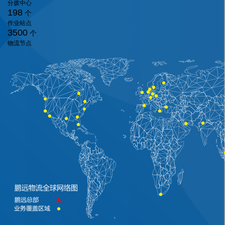
分拨中心
198
个
作业站点
3500
个
物流节点