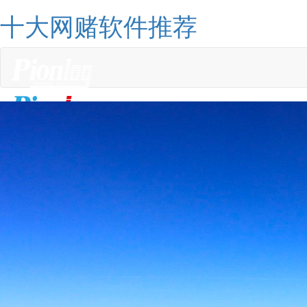
十大网赌软件推荐