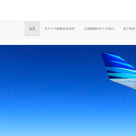
首页
关于十大网赌软件推荐
正规网赌软件十大排行
客户群体