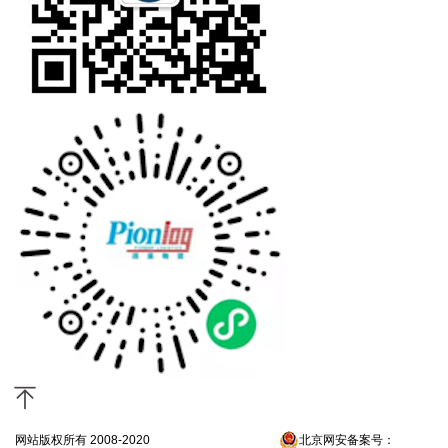
网站版权所有 2008-2020
京ICP备13052300号-4
北京网安备案号：
京公网