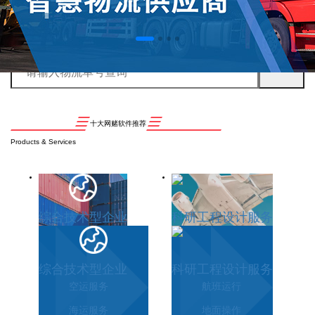
十大网赌软件推荐
Products & Services
综合技术型企业
科研工程设计服务
综合技术型企业
科研工程设计服务
空运服务
航班运行
海运服务
地面操作