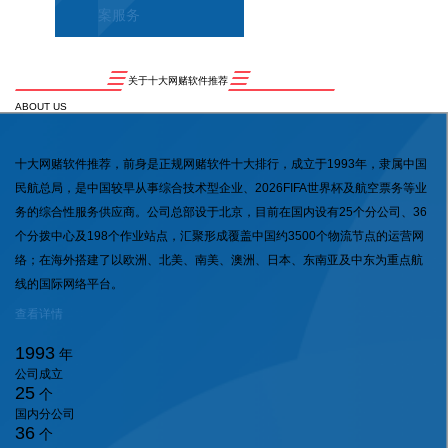
案服务
关于十大网赌软件推荐
ABOUT US
十大网赌软件推荐，前身是正规网赌软件十大排行，成立于1993年，隶属中国
民航总局，是中国较早从事综合技术型企业、2026FIFA世界杯及航空票务等业
务的综合性服务供应商。公司总部设于北京，目前在国内设有25个分公司、36
个分拨中心及198个作业站点，汇聚形成覆盖中国约3500个物流节点的运营网
络；在海外搭建了以欧洲、北美、南美、澳洲、日本、东南亚及中东为重点航
线的国际网络平台。
查看详情
1993
年
公司成立
25
个
国内分公司
36
个