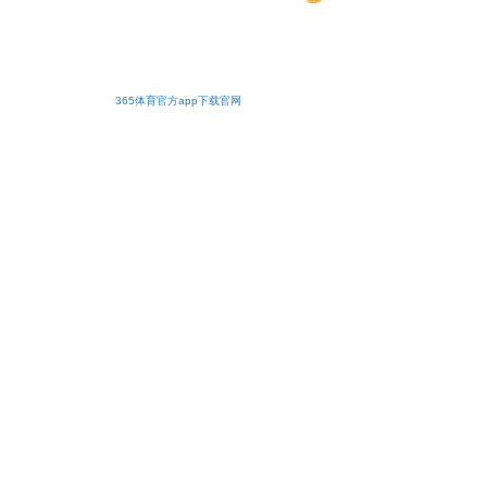
安备11010502038425号
365体育官方app下载官网