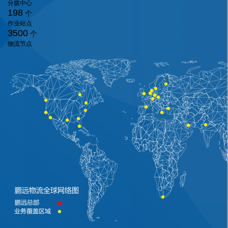
分拨中心
198
个
作业站点
3500
个
物流节点