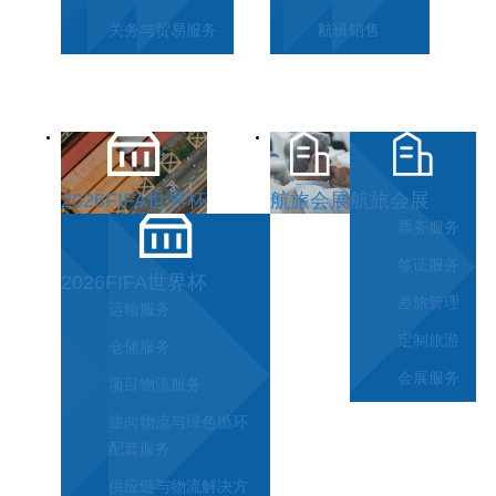
关务与贸易服务
航班销售
2026FIFA世界杯
航旅会展
航旅会展
票务服务
签证服务
2026FIFA世界杯
差旅管理
运输服务
定制旅游
仓储服务
会展服务
项目物流服务
逆向物流与绿色循环
配套服务
供应链与物流解决方