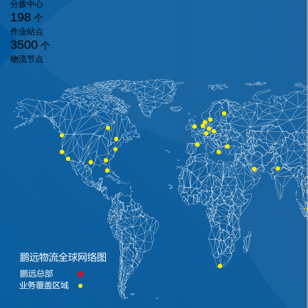
分拨中心
198
个
作业站点
3500
个
物流节点