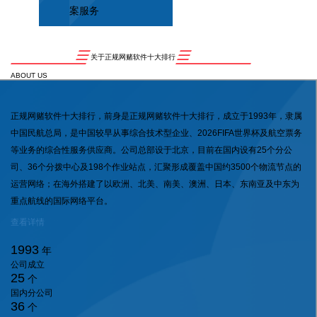
案服务
关于正规网赌软件十大排行
ABOUT US
正规网赌软件十大排行，前身是正规网赌软件十大排行，成立于1993年，隶属
中国民航总局，是中国较早从事综合技术型企业、2026FIFA世界杯及航空票务
等业务的综合性服务供应商。公司总部设于北京，目前在国内设有25个分公
司、36个分拨中心及198个作业站点，汇聚形成覆盖中国约3500个物流节点的
运营网络；在海外搭建了以欧洲、北美、南美、澳洲、日本、东南亚及中东为
重点航线的国际网络平台。
查看详情
1993
年
公司成立
25
个
国内分公司
36
个