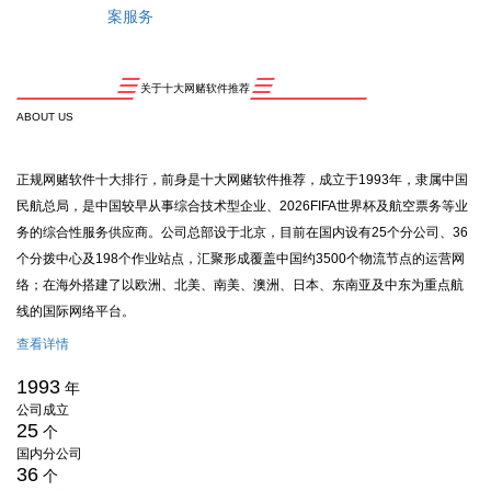
案服务
关于十大网赌软件推荐
ABOUT US
正规网赌软件十大排行，前身是十大网赌软件推荐，成立于1993年，隶属中国
民航总局，是中国较早从事综合技术型企业、2026FIFA世界杯及航空票务等业
务的综合性服务供应商。公司总部设于北京，目前在国内设有25个分公司、36
个分拨中心及198个作业站点，汇聚形成覆盖中国约3500个物流节点的运营网
络；在海外搭建了以欧洲、北美、南美、澳洲、日本、东南亚及中东为重点航
线的国际网络平台。
查看详情
1993
年
公司成立
25
个
国内分公司
36
个