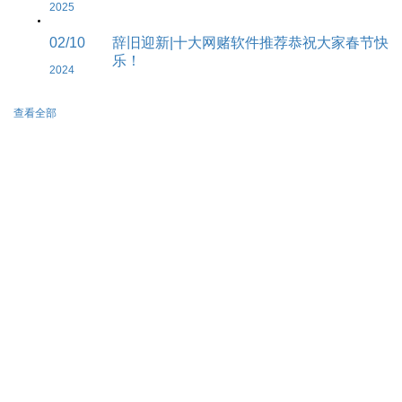
2025
02/10
辞旧迎新|十大网赌软件推荐恭祝大家春节快
乐！
2024
查看全部
010-53238393
北京市朝阳区朝阳公园南路21号郡
王府体育中心西侧二层
BD@caacpl.com
100026
网站版权所有 2008-2020
京ICP备13052300号-4
北京网安备案号：
京公网安
备11010502038425号