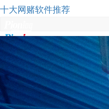
十大网赌软件推荐