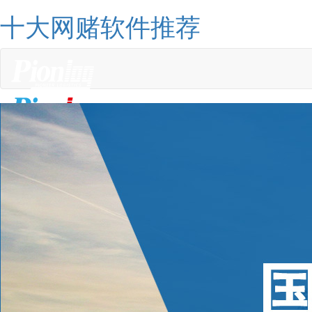
十大网赌软件推荐