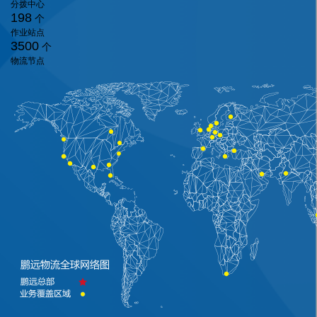
分拨中心
198
个
作业站点
3500
个
物流节点