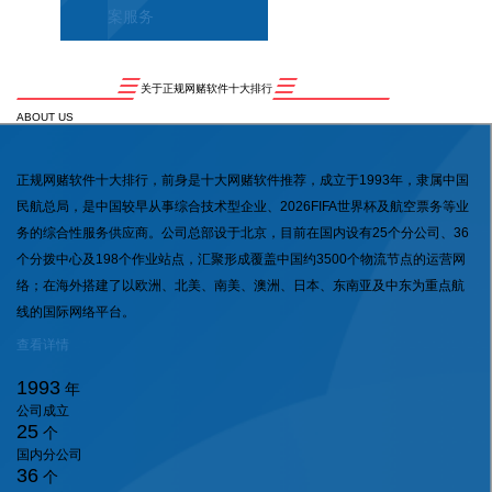
案服务
关于正规网赌软件十大排行
ABOUT US
正规网赌软件十大排行，前身是十大网赌软件推荐，成立于1993年，隶属中国
民航总局，是中国较早从事综合技术型企业、2026FIFA世界杯及航空票务等业
务的综合性服务供应商。公司总部设于北京，目前在国内设有25个分公司、36
个分拨中心及198个作业站点，汇聚形成覆盖中国约3500个物流节点的运营网
络；在海外搭建了以欧洲、北美、南美、澳洲、日本、东南亚及中东为重点航
线的国际网络平台。
查看详情
1993
年
公司成立
25
个
国内分公司
36
个