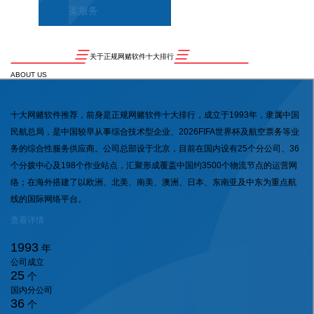
案服务
关于正规网赌软件十大排行
ABOUT US
十大网赌软件推荐，前身是正规网赌软件十大排行，成立于1993年，隶属中国
民航总局，是中国较早从事综合技术型企业、2026FIFA世界杯及航空票务等业
务的综合性服务供应商。公司总部设于北京，目前在国内设有25个分公司、36
个分拨中心及198个作业站点，汇聚形成覆盖中国约3500个物流节点的运营网
络；在海外搭建了以欧洲、北美、南美、澳洲、日本、东南亚及中东为重点航
线的国际网络平台。
查看详情
1993
年
公司成立
25
个
国内分公司
36
个