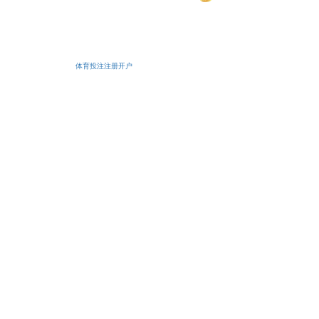
安备11010502038425号
体育投注注册开户