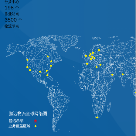
分拨中心
198
个
作业站点
3500
个
物流节点