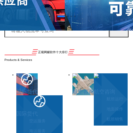
正规网赌软件十大排行
Products & Services
国际货代
航空咨询
航空咨询
航班运行
地面操作
国际货代
航班销售
空运服务
海运服务