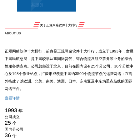
案服务
关于正规网赌软件十大排行
ABOUT US
正规网赌软件十大排行，前身是正规网赌软件十大排行，成立于1993年，隶属
中国民航总局，是中国较早从事国际货代、综合物流及航空票务等业务的综合
性服务供应商。公司总部设于北京，目前在国内设有25个分公司、36个分拨中
心及198个作业站点，汇聚形成覆盖中国约3500个物流节点的运营网络；在海
外搭建了以欧洲、北美、南美、澳洲、日本、东南亚及中东为重点航线的国际
网络平台。
查看详情
1993
年
公司成立
25
个
国内分公司
36
个