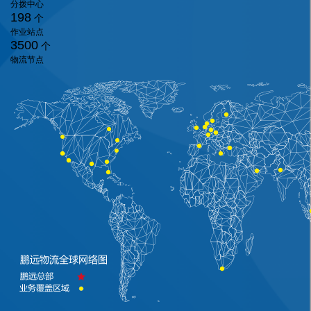
分拨中心
198
个
作业站点
3500
个
物流节点