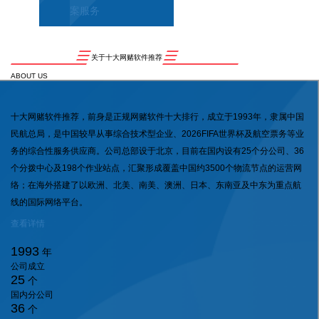
案服务
关于十大网赌软件推荐
ABOUT US
十大网赌软件推荐，前身是正规网赌软件十大排行，成立于1993年，隶属中国
民航总局，是中国较早从事综合技术型企业、2026FIFA世界杯及航空票务等业
务的综合性服务供应商。公司总部设于北京，目前在国内设有25个分公司、36
个分拨中心及198个作业站点，汇聚形成覆盖中国约3500个物流节点的运营网
络；在海外搭建了以欧洲、北美、南美、澳洲、日本、东南亚及中东为重点航
线的国际网络平台。
查看详情
1993
年
公司成立
25
个
国内分公司
36
个