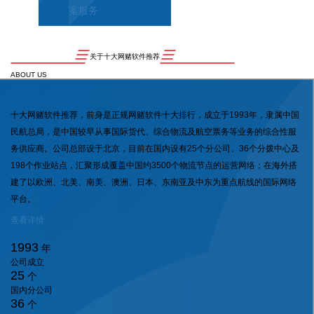
案服务
关于十大网赌软件推荐
ABOUT US
十大网赌软件推荐，前身是正规网赌软件十大排行，成立于1993年，隶属中国
民航总局，是中国较早从事国际货代、综合物流及航空票务等业务的综合性服
务供应商。公司总部设于北京，目前在国内设有25个分公司、36个分拨中心及
198个作业站点，汇聚形成覆盖中国约3500个物流节点的运营网络；在海外搭
建了以欧洲、北美、南美、澳洲、日本、东南亚及中东为重点航线的国际网络
平台。
查看详情
1993
年
公司成立
25
个
国内分公司
36
个