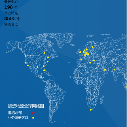
分拨中心
198
个
作业站点
3500
个
物流节点