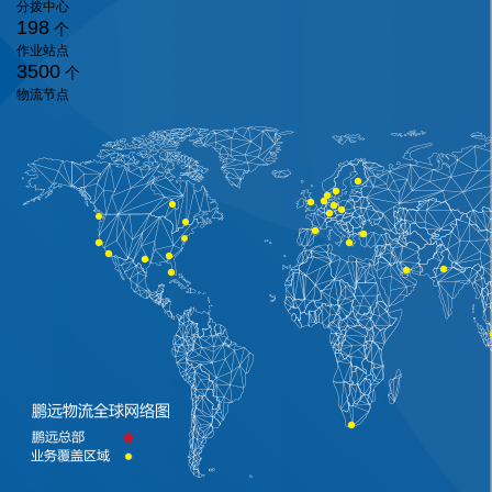
分拨中心
198
个
作业站点
3500
个
物流节点