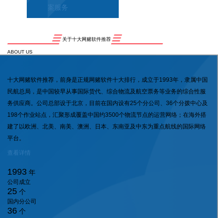
案服务
关于十大网赌软件推荐
ABOUT US
十大网赌软件推荐，前身是正规网赌软件十大排行，成立于1993年，隶属中国
民航总局，是中国较早从事国际货代、综合物流及航空票务等业务的综合性服
务供应商。公司总部设于北京，目前在国内设有25个分公司、36个分拨中心及
198个作业站点，汇聚形成覆盖中国约3500个物流节点的运营网络；在海外搭
建了以欧洲、北美、南美、澳洲、日本、东南亚及中东为重点航线的国际网络
平台。
查看详情
1993
年
公司成立
25
个
国内分公司
36
个