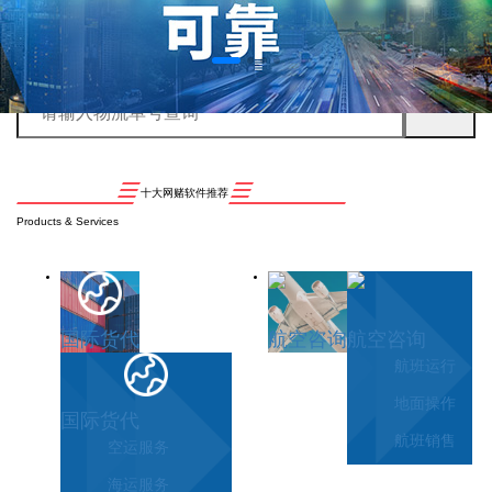
十大网赌软件推荐
Products & Services
国际货代
航空咨询
航空咨询
航班运行
地面操作
国际货代
航班销售
空运服务
海运服务