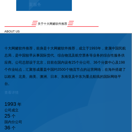
案服务
关于十大网赌软件推荐
ABOUT US
十大网赌软件推荐，前身是十大网赌软件推荐，成立于1993年，隶属中国民航
总局，是中国较早从事国际货代、综合物流及航空票务等业务的综合性服务供
应商。公司总部设于北京，目前在国内设有25个分公司、36个分拨中心及198
个作业站点，汇聚形成覆盖中国约3500个物流节点的运营网络；在海外搭建了
以欧洲、北美、南美、澳洲、日本、东南亚及中东为重点航线的国际网络平
台。
查看详情
1993
年
公司成立
25
个
国内分公司
36
个