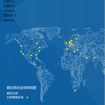
分拨中心
198
个
作业站点
3500
个
物流节点