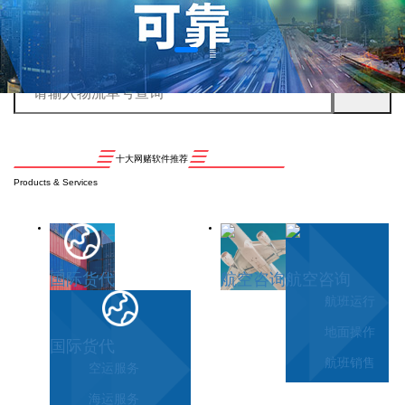
十大网赌软件推荐
Products & Services
国际货代
航空咨询
航空咨询
航班运行
地面操作
国际货代
航班销售
空运服务
海运服务