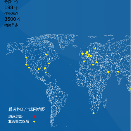
分拨中心
198
个
作业站点
3500
个
物流节点