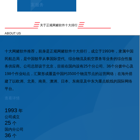
案服务
关于正规网赌软件十大排行
ABOUT US
十大网赌软件推荐，前身是正规网赌软件十大排行，成立于1993年，隶属中国
民航总局，是中国较早从事国际货代、综合物流及航空票务等业务的综合性服
务供应商。公司总部设于北京，目前在国内设有25个分公司、36个分拨中心及
198个作业站点，汇聚形成覆盖中国约3500个物流节点的运营网络；在海外搭
建了以欧洲、北美、南美、澳洲、日本、东南亚及中东为重点航线的国际网络
平台。
查看详情
1993
年
公司成立
25
个
国内分公司
36
个